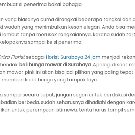
embuat si penerima bakal bahagia.
 yang biasanya cuma dirangkai beberapa tangkai dan dii
iliki wadah yang menimbulkan kesan elegan. Anda bisa 
 lembut tanpa merusak rangkaiannya, karena sudah tert
 kelopaknya sampai ke si penerima.
riza Florist
sebagai
florist Surabaya 24 jam
menjadi reko
 hendak
beli bunga mawar di Surabaya
. Apalagi di saat 
an mawar pink ini akan bisa jadi pilihan yang paling tep
memberi kado bunga yang tampak layu.
 sampai secara tepat, jangan segan untuk berdiskusi deng
ribadian berbeda, sudah seharusnya dihadiahi dengan k
iberikan untuk perempuan istimewa, tentu harus tampil sem