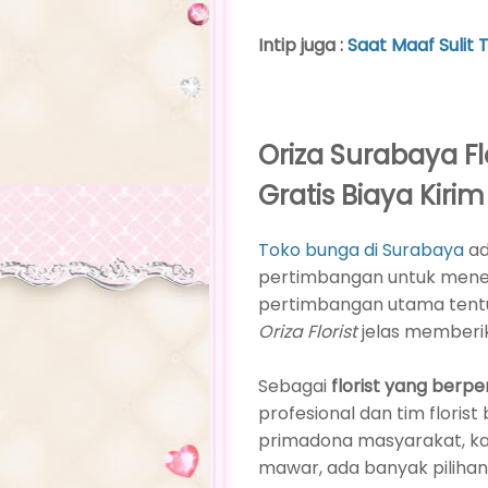
Intip juga :
Saat Maaf Sulit 
Oriza Surabaya F
Gratis Biaya Kirim
Toko bunga di Surabaya
ad
pertimbangan untuk men
pertimbangan utama tentu a
Oriza Florist
jelas memberik
Sebagai
florist yang berp
profesional dan tim flori
primadona masyarakat, k
mawar, ada banyak pilihan 