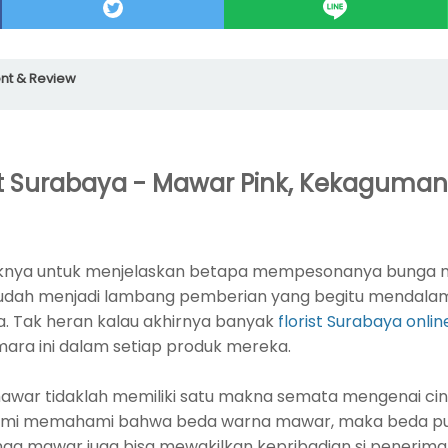
t & Review
st Surabaya - Mawar Pink, Kekaguma
paknya untuk menjelaskan betapa mempesonanya bunga 
udah menjadi lambang pemberian yang begitu mendalam
. Tak heran kalau akhirnya banyak
florist Surabaya onlin
ara ini dalam setiap produk mereka.
mawar tidaklah memiliki satu makna semata mengenai cint
kami memahami bahwa beda warna mawar, maka beda pu
unga mawar juga bisa mewakilkan kepribadian si penerima