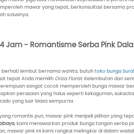
eroleh mawar yang tepat, berkonsultasi bersama profes
h solusinya.
 24 Jam - Romantisme Serba Pink Dal
berhati lembut bernama wanita, butuh
toko bunga Sura
at tepat Anda memilih
Oriza Florist
. Kelembutan dan sensi
rempuan sangat cocok memperoleh bunga mawar berwa
apkan perasaan yang halus seperti kekaguman, sukacita
kado yang luar biasa sempurna.
ang romantis pun, mawar pink menjadi pilihan yang tepa
urabaya
, kami menawarkan produk bunga tangan serba pink
, mawar pink ini kami rangkai melingkar di dalam wada