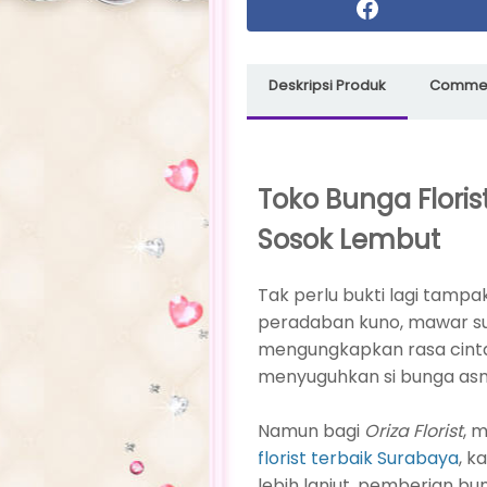
Deskripsi Produk
Commen
Toko Bunga Flori
Sosok Lembut
Tak perlu bukti lagi tam
peradaban kuno, mawar s
mengungkapkan rasa cinta
menyuguhkan si bunga asm
Namun bagi
Oriza Florist
, 
florist terbaik Surabaya
, 
lebih lanjut, pemberian b